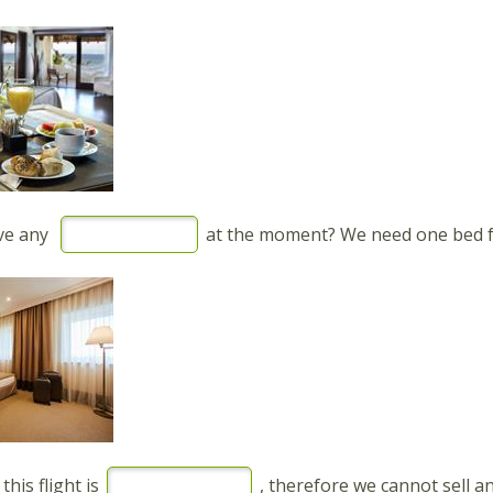
ve any
at the moment? We need one bed f
this flight is
, therefore we cannot sell an