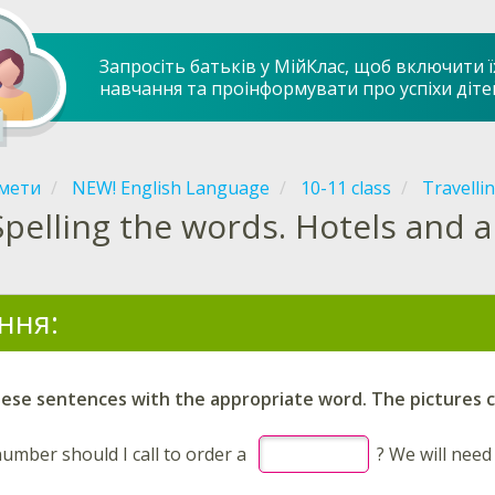
Запросіть батьків у МійКлас, щоб включити ї
навчання та проінформувати про успіхи діте
мети
NEW! English Language
10-11 class
Travelli
Spelling the words. Hotels and a
ння:
se sentences with the appropriate word. The pictures ca
umber should I call to order a
? We will nee