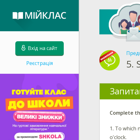
Вхід на сайт
Пред
5.
Реєстрація
Запита
Complete the
1
.
To which n
o'clock.