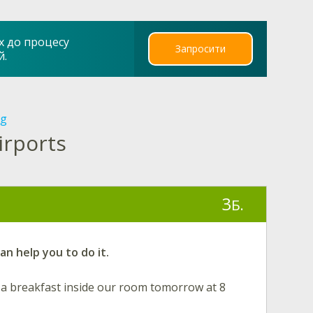
х до процесу
Запросити
й.
ng
irports
3
Б.
n help you to do it.
d a breakfast inside our room tomorrow at 8