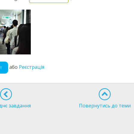
або
Реєстрація
т
днє завдання
Повернутись до теми