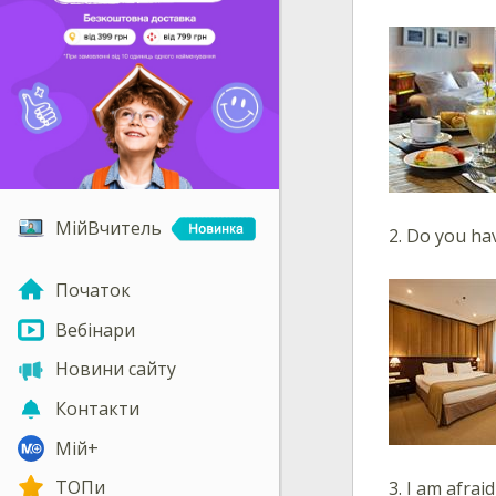
МійВчитель
2.
Do you ha
Початок
Вебінари
Новини сайту
Контакти
Мій+
ТОПи
3.
I am afraid 