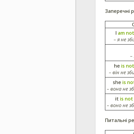
Заперечні 
I
am not
– я не з
–
he
is no
– він не з
she
is no
– вона не 
it
is not
– воно не 
Питальні р