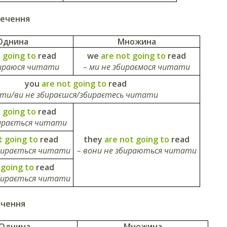
речення
Однина
Множина
 going to
read
we
are not going to
read
бираюся читати
– ми не збираємося читати
you
are not going to
read
 ти/ви не збираєшся/збираєтесь читати
t going to
read
бирається читати
t going to
read
they
are not going to
read
збирається читати
– вони не збираються читати
 going to
read
збирається читати
ечення
Однина
Множина