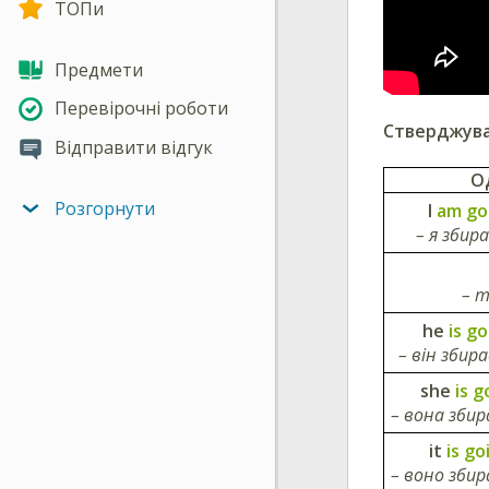
ТОПи
Предмети
Перевірочні роботи
Стверджува
Відправити відгук
О
Розгорнути
I
am go
– я зби
– 
he
is g
– він зби
she
is g
– вона зби
it
is go
– воно зби