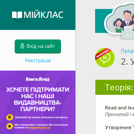
Вхід на сайт
Пред
2.
Реєстрація
Теорія:
Read and le
Прочитай і в
Утворення "