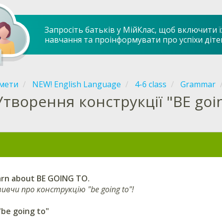
Запросіть батьків у МійКлас, щоб включити ї
навчання та проінформувати про успіхи діте
мети
NEW! English Language
4-6 class
Grammar
Утворення конструкції "BE going
arn about BE GOING TO.
ивчи про конструкцію "be going to"!
be going to"