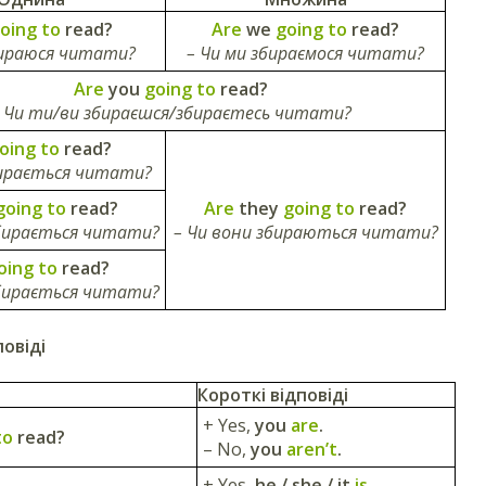
oing to
read?
Are
we
going to
read?
бираюся читати?
– Чи ми збираємося читати?
Are
you
going to
read?
 Чи ти/ви збираєшся/збираєтесь читати?
oing to
read?
бирається читати?
going to
read?
Are
they
going to
read?
збирається читати?
– Чи вони збираються читати?
oing to
read?
збирається читати?
повіді
Короткі відповіді
+ Yes,
you
are
.
to
read?
– No,
you
aren’t
.
+ Yes,
he / she / it
is
.