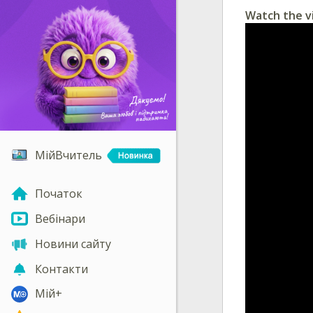
Watch the v
МійВчитель
Початок
Вебінари
Новини сайту
Контакти
Мій+