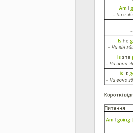
Am
I
g
– Чи я з
–
Is
he
g
– Чи він з
Is
she
– Чи вона 
Is
it
g
– Чи воно 
Короткі від
Питання
Am
I
going 