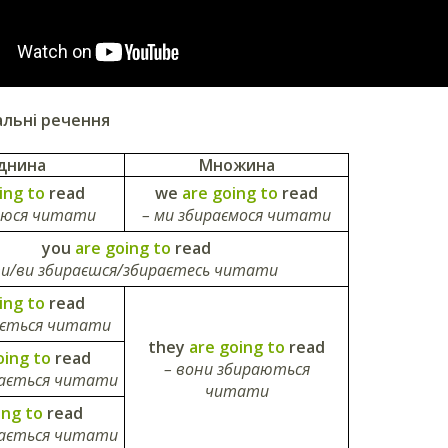
льні речення
днина
Множина
ing to
read
we
are going to
read
раюся читати
– ми збираємося читати
you
are going to
read
ти/ви збираєшся/збираєтесь читати
oing to
read
рається читати
they
are going to
read
oing to
read
– вони збираються
рається читати
читати
ing to
read
рається читати