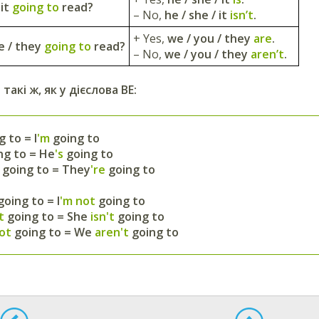
 it
going to
read?
– No,
he / she / it
isn’t
.
+ Yes,
we / you / they
are
.
e / they
going to
read?
– No,
we / you / they
aren’t
.
акі ж, як у дієслова BE:
 to = I
'm
going to
ng to = He
's
going to
e
going to = They
're
going to
going to = I
'
m not
going to
ot
going to = She
isn't
going to
not
going to = We
aren't
going to