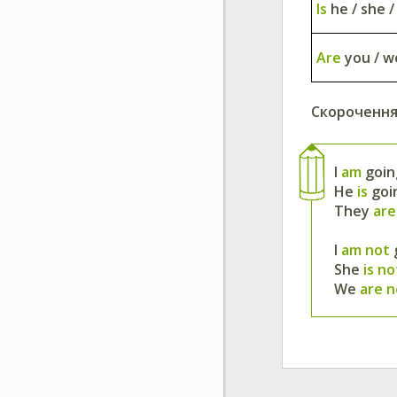
Is
he / she /
Are
you / w
Скорочення т
I
am
going
He
is
goi
They
ar
I
am not
She
is n
We
are 