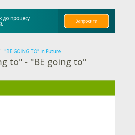
х до процесу
Запросити
й.
"BE GOING TO" in Future
 to" - "BE going to"