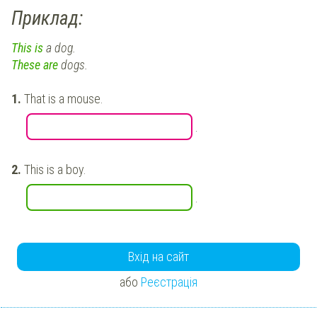
Приклад:
This
is
a dog.
These
are
dogs.
That is a mouse.
.
This is a boy.
.
Вхід на сайт
або
Реєстрація