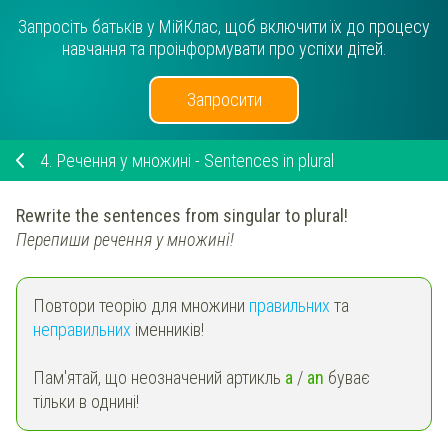
Запросіть батьків у МійКлас, щоб включити їх до процесу
навчання та проінформувати про успіхи дітей.
Запросити
4.
Речення у множині - Sentences in plural
Rewrite the sentences from singular to plural!
Перепиши речення у множині!
Повтори теорію для множини
правильних
та
неправильних
іменників!
Пам'ятай, що неозначений артикль
a
/
an
буває
тільки в однині!