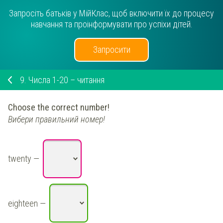
Запросіть батьків у МійКлас, щоб включити їх до процесу
навчання та проінформувати про успіхи дітей.
Запросити
9.
Числа 1-20 – читання
Choose the correct number!
Вибери правильний номер!
twenty
—
eighteen
—