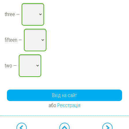
three
—
fifteen
—
two
—
Вхід на сайт
або
Реєстрація