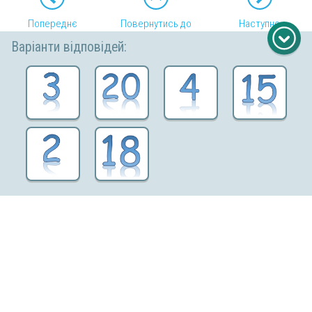
Попереднє
Повернутись до
Наступне
завдання
теми
завдання
Варіанти відповідей:
Відправити відгук
Copyright © 2026 «МійКлас»