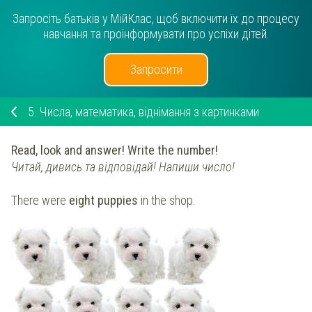
Запросіть батьків у МійКлас, щоб включити їх до процесу
навчання та проінформувати про успіхи дітей.
Запросити
5.
Числа, математика, віднімання з картинками
Read, look and answer! Write the number!
Читай, дивись та відповідай! Напиши число!
There were
eight
puppies
in the shop.