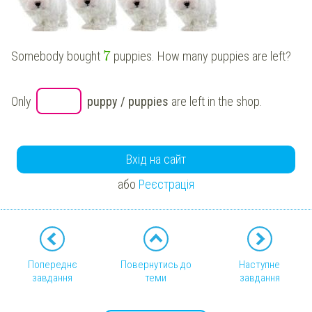
7
Somebody bought
puppies
. How many
puppies
are left?
Only
puppy
/
puppies
are left in the shop.
Вхід на сайт
або
Реєстрація
Попереднє
Повернутись до
Наступне
завдання
теми
завдання