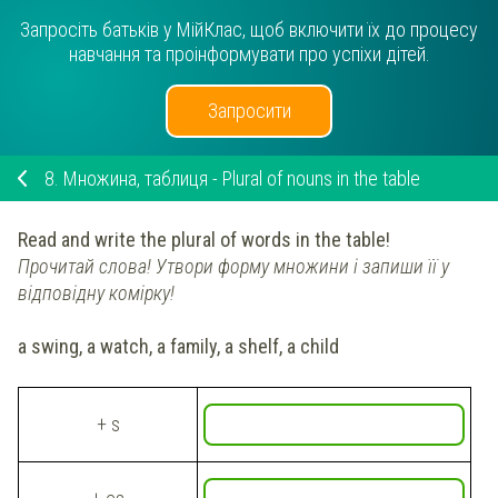
Запросіть батьків у МійКлас, щоб включити їх до процесу
навчання та проінформувати про успіхи дітей.
Запросити
8.
Множина, таблиця - Plural of nouns in the table
Read and write the plural of words in the table!
Прочитай слова! Утвори форму множини і запиши її у
відповідну комірку!
a swing, a watch, a family, a shelf, a child
+ s