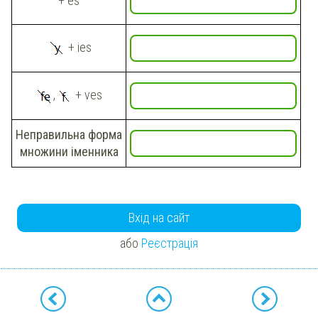
+ es
+ ies
,
+ ves
Неправильна форма
множини іменника
Вхід на сайт
або
Реєстрація