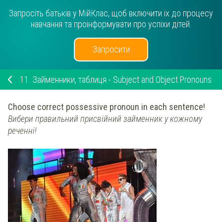
Запросіть батьків у МійКлас, щоб включити їх до процесу
навчання та проінформувати про успіхи дітей.
Запросити
11.
Займенники, таблиця - Subject and Object Pronouns
Choose correct possessive pronoun in each sentence!
Вибери правильний присвійний займенник у кожному
реченні!