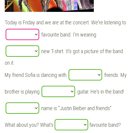
Today is
Friday
and
we
are at the concert. We're listening to
favourite band. I'm wearing
new
T-shirt. It's got a picture of the band
on it
.
My
friend Sofia is
dancing with
friends. My
brother
is playing
guitar
.
He
's in the band!
name is
"Justin Bieber and friends"
.
What about you? What's
favourite band?