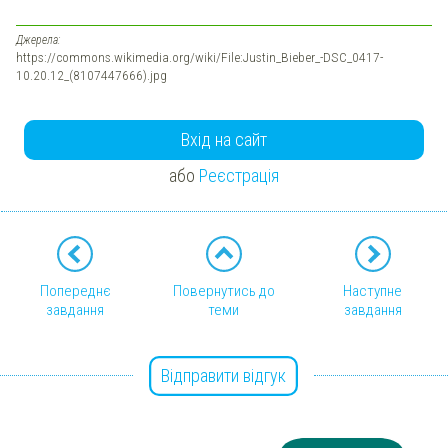
Джерела:
https://commons.wikimedia.org/wiki/File:Justin_Bieber_-DSC_0417-
10.20.12_(8107447666).jpg
Вхід на сайт
або
Реєстрація
Попереднє
Повернутись до
Наступне
завдання
теми
завдання
Відправити відгук