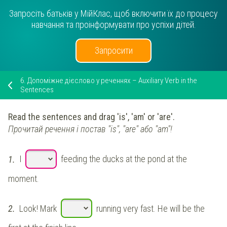
Запросіть батьків у МійКлас, щоб включити їх до процесу
навчання та проінформувати про успіхи дітей.
Запросити
6.
Допоміжне дієслово у реченнях – Auxiliary Verb in the
Sentences
Read the sentences and drag 'is', 'am' or 'are'.
Прочитай речення і постав "is", "are" або "am"!
1.
I
feeding the ducks at the pond at the
moment.
2.
Look! Mark
running very fast. He will be the