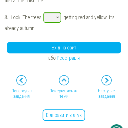
first at the finish line.
3.
Look! The trees
getting red and yellow. It's
already autumn.
Вхід на сайт
або
Реєстрація
Попереднє
Повернутись до
Наступне
завдання
теми
завдання
Відправити відгук