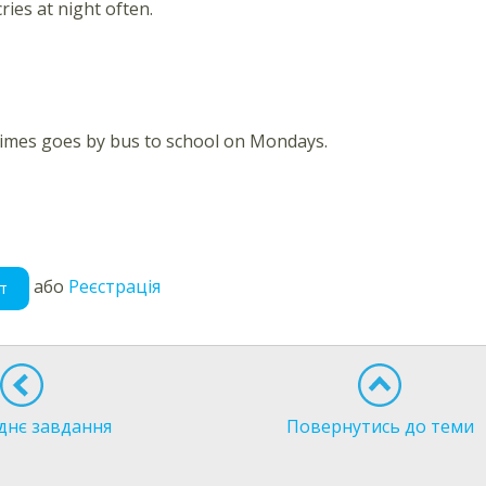
ries at night often.
imes goes by bus to school on Mondays.
або
Реєстрація
т
днє завдання
Повернутись до теми