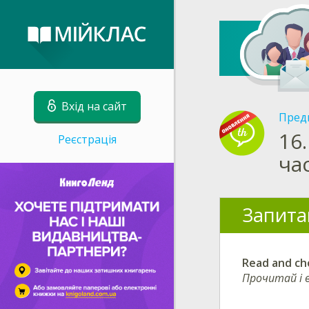
Вхід на сайт
Пред
16.
Реєстрація
ча
Запита
Read and cho
Прочитай і в