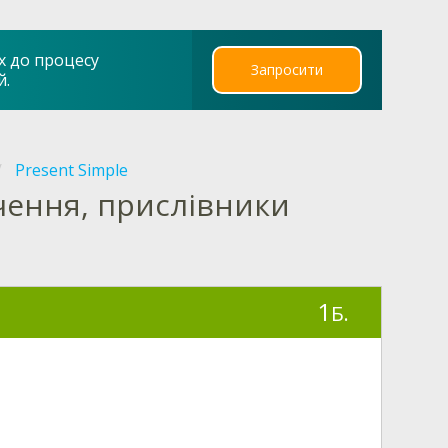
х до процесу
Запросити
й.
Present Simple
чення, прислівники
1
Б.