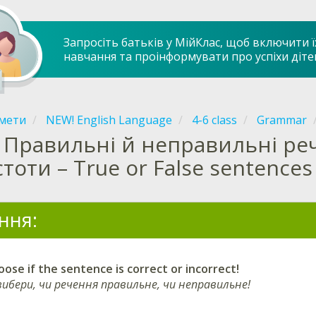
Запросіть батьків у МійКлас, щоб включити ї
навчання та проінформувати про успіхи діте
мети
NEW! English Language
4-6 class
Grammar
Правильні й неправильні ре
стоти – True or False sentences
ння:
ose if the sentence is correct or incorrect!
ибери, чи речення правильне, чи неправильне!