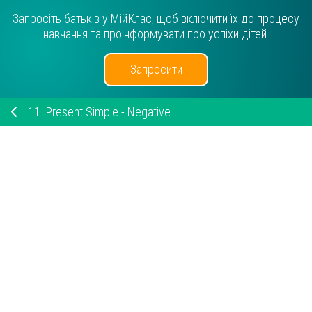
Запросіть батьків у МійКлас, щоб включити їх до процесу
навчання та проінформувати про успіхи дітей.
Запросити
11.
Present Simple - Negative