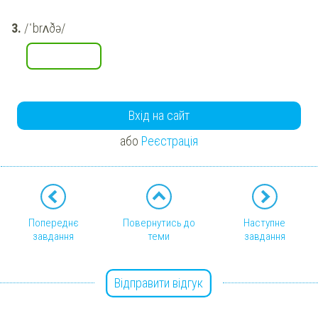
/ˈbrʌðə/
Вхід на сайт
або
Реєстрація
Попереднє
Повернутись до
Наступне
завдання
теми
завдання
Відправити відгук