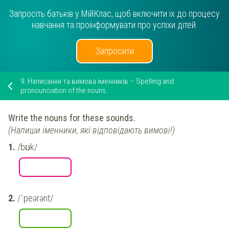
Запросіть батьків у МійКлас, щоб включити їх до процесу
навчання та проінформувати про успіхи дітей.
Запросити
9.
Написання та вимова іменників – Spelling and
pronounciation of the nouns.
Write the nouns for these sounds.
(Напиши іменники, які відповідають вимові!)
/bʊk/
/ˈpeərənt/