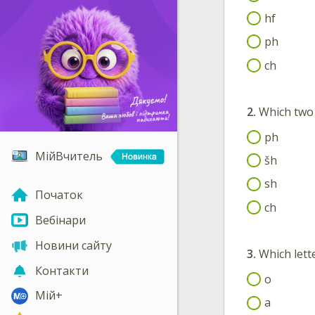
hf
ph
ch
2.
Which two 
ph
МійВчитель
šh
sh
Початок
ch
Вебінари
Новини сайту
3.
Which lett
Контакти
o
Мій+
a