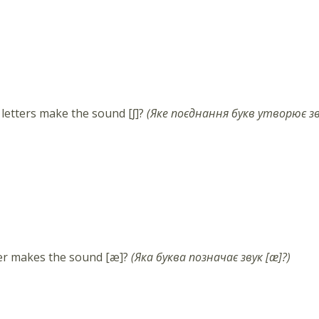
letters make the sound
[ʃ]
?
(
Яке поєднання букв утворює з
er makes the sound [æ]
?
(
Яка буква позначає звук [æ]
?)