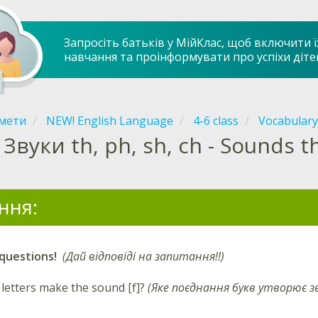
Запросіть батьків у МійКлас, щоб включити ї
навчання та проінформувати про успіхи діте
мети
NEW! English Language
4-6 class
Vocabulary
Звуки th, ph, sh, ch - Sounds th
ння:
questions!
(
Дай відповіді на запитання!
!)
letters make the sound
[f]
?
(
Яке поєднання букв утворює з