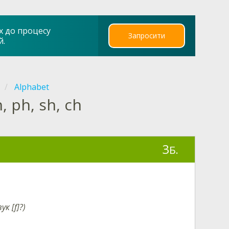
х до процесу
Запросити
й.
Alphabet
, ph, sh, ch
3
Б.
вук
[f]
?)