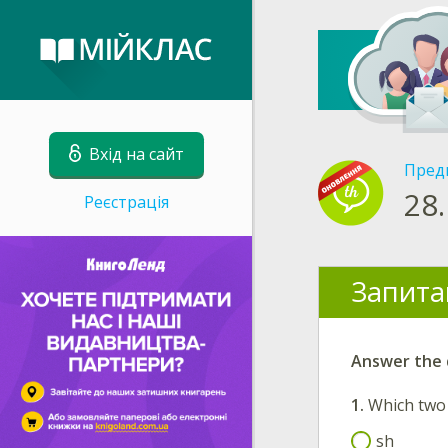
Вхід на сайт
Пред
28.
Реєстрація
Запита
Answer the 
1.
Which two 
sh