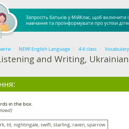
Запросіть батьків у МійКлас, щоб включити ї
навчання та проінформувати про успіхи діте
мети
NEW! English Language
4-6 class
Vocabulary
Listening and Writing, Ukrainian 
ння:
ds in the box.
лова!)
rk, tit, nightingale, swift, starling, raven, sparrow