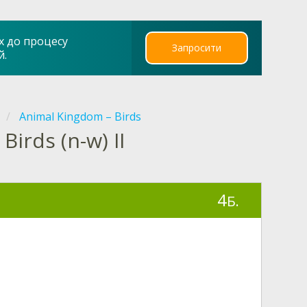
х до процесу
Запросити
й.
Animal Kingdom – Birds
Birds (n-w) II
4
Б.