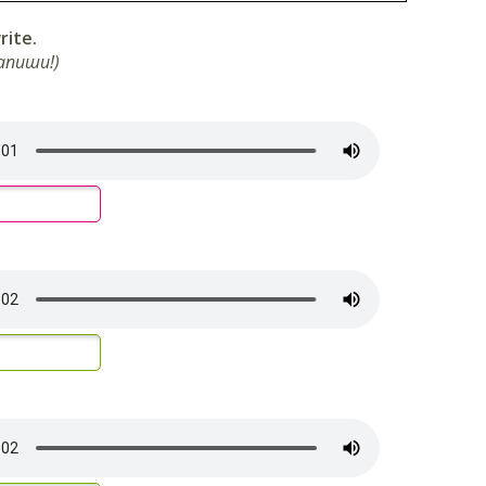
rite.
запиши!)