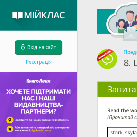
Вхід на сайт
Пред
8.
Реєстрація
Запита
Read the wor
(Прочитай с
stork, skyla