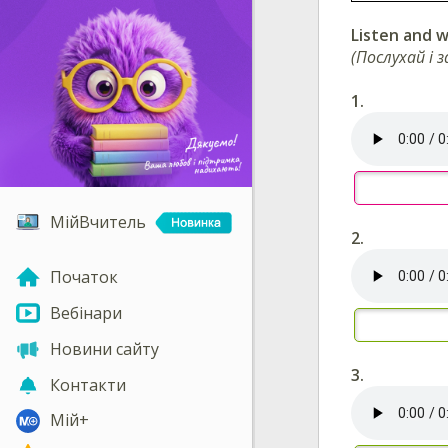
Listen and w
(Послухай і 
1.
МійВчитель
2.
Початок
Вебінари
Новини сайту
3.
Контакти
Мій+