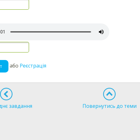
або
Реєстрація
т
днє завдання
Повернутись до теми