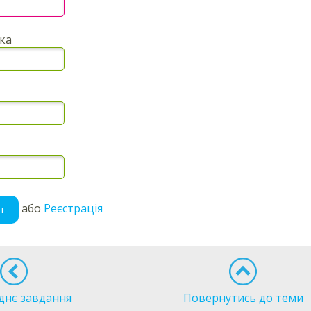
ка
або
Реєстрація
т
днє завдання
Повернутись до теми