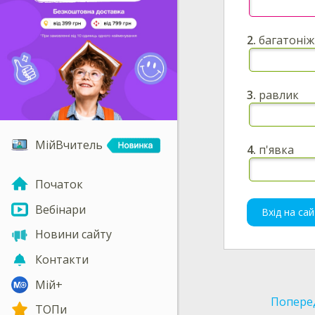
2.
багатоніж
3.
равлик
МійВчитель
4.
п'явка
Початок
Вебінари
Вхід на сай
Новини сайту
Контакти
Мій+
Попере
ТОПи