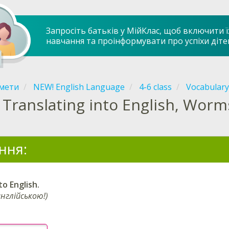
Запросіть батьків у МійКлас, щоб включити ї
навчання та проінформувати про успіхи діте
мети
NEW! English Language
4-6 class
Vocabulary
Translating into English, Worm
ння:
to English.
нглійською!)