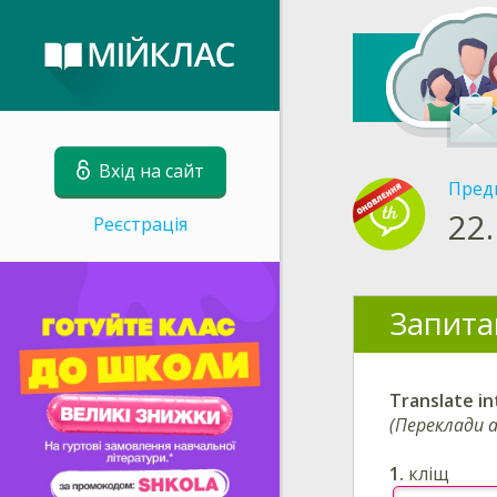
Вхід на сайт
Пред
22.
Реєстрація
Запита
Translate in
(Переклади а
1.
кліщ