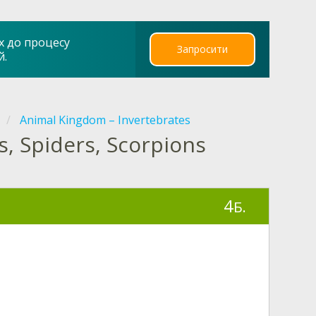
х до процесу
Запросити
й.
Animal Kingdom – Invertebrates
s, Spiders, Scorpions
4
Б.