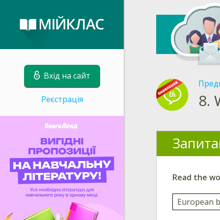
Вхід на сайт
Пред
8.
Реєстрація
Запита
Read the wor
European b