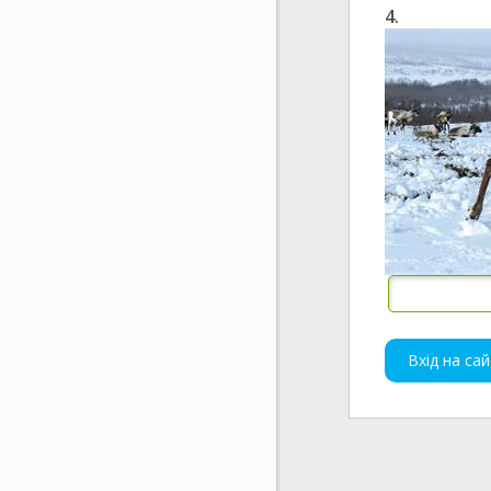
4.
Вхід на сай