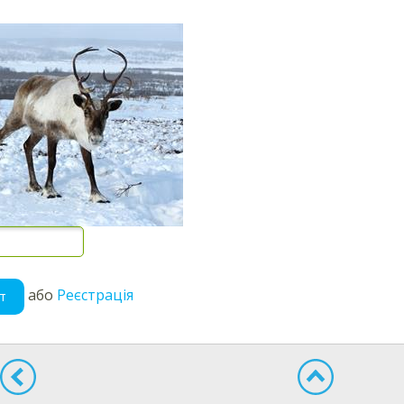
або
Реєстрація
т