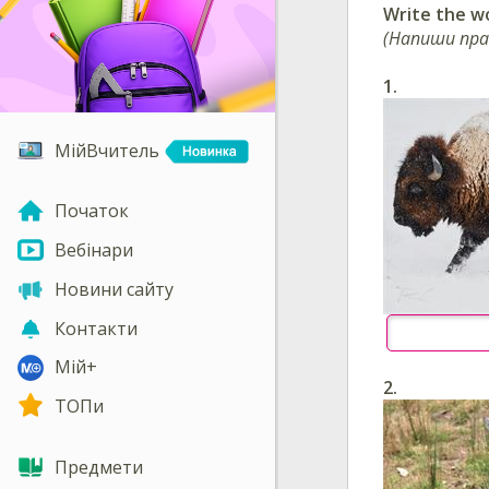
Write the w
(Напиши пра
1.
МійВчитель
Початок
Вебінари
Новини сайту
Контакти
Мій+
2.
ТОПи
Предмети