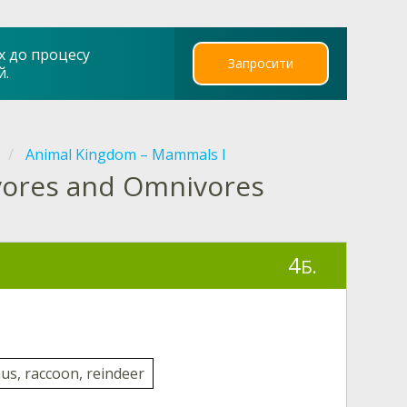
х до процесу
Запросити
й.
Animal Kingdom – Mammals I
vores and Omnivores
4
Б.
s, raccoon, reindeer