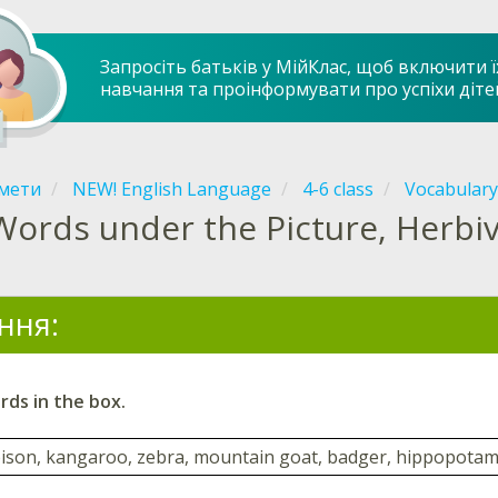
Запросіть батьків у МійКлас, щоб включити ї
навчання та проінформувати про успіхи діте
мети
NEW! English Language
4-6 class
Vocabulary
Words under the Picture, Herbi
ння:
ds in the box.
ison, kangaroo, zebra, mountain goat, badger, hippopotamu