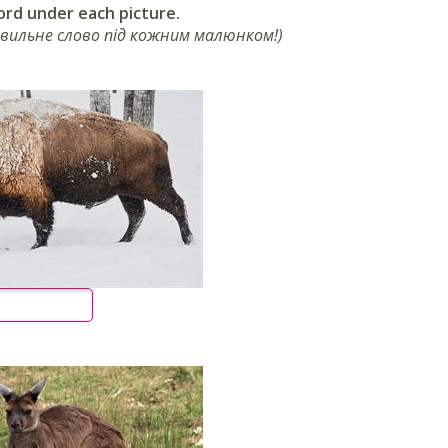
ord under each picture.
вильне слово під кожним малюнком!)