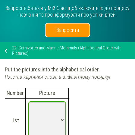
Запросіть батьків у МійКлас, щоб включити їх до процесу
навчання та проінформувати про успіхи дітей.
Запросити
22.
Carnivores and Marine Memmals (Alphabetical Order with
Pictures)
Put the pictures into the alphabetical order.
Розстав картинки-слова в алфавітному порядку!
Numb
er
Picture
1st