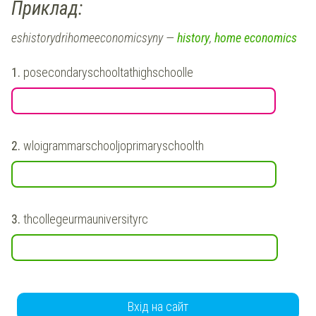
Приклад:
eshistorydrihomeeconomicsyny —
history
,
home economics
1.
posecondaryschooltathighschoolle
2.
wloigrammarschooljoprimaryschoolth
3.
thcollegeurmauniversityrc
Вхід на сайт