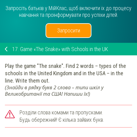
Запросіть батьків у МійКлас, щоб включити їх до процесу
навчання та проінформувати про успіхи дітей.
Запросити
17.
Game «The Snake» with Schools in the UK
Play the game "The snake". Find 2 words – types of the
schools in the United Kingdom and in the USA –
in the
line
. Write them out.
(Знайди в рядку букв 2 слова – типи шкіл у
Великобританії та США! Напиши їх!)
Розділи слова комами та пропусками.
Будь обережний! Є кілька зайвих букв.