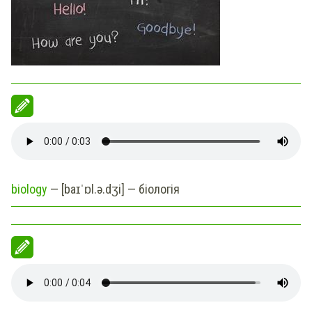
biology
— [baɪˈɒl.ə.dʒi] — біологія