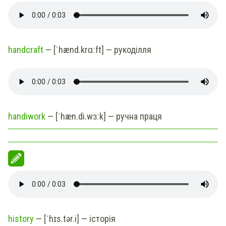
handcraft
— [ˈhænd.krɑːft] — рукоділля
handiwork
— [ˈhæn.di.wɜːk] — ручна праця
history
— [ˈhɪs.tər.i] — історія