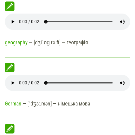
geography
—
[dʒiˈɒɡ.rə.fi] — географія
German
— [ˈdʒɜː.mən] — німецька мова