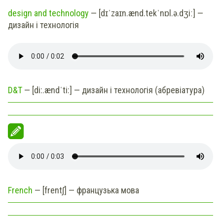
design and technology
— [dɪˈzaɪn.ænd.tekˈnɒl.ə.dʒiː] —
дизайн і технологія
D&T
— [di:.ændˈti:] — дизайн і технологія (абревіатура)
French
— [frentʃ] — французька мова