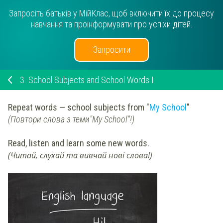
Запросіть батьків у МійКлас, щоб включити їх до процесу
навчання та проінформувати про успіхи дітей.
Запросити
3.
School Subjects and School Words I
Repeat words — school subjects from "
My School
"
(Повтори слова з теми"My School"!)
Read, listen and learn some new words.
(Читай, слухай та вивчай нові слова!)