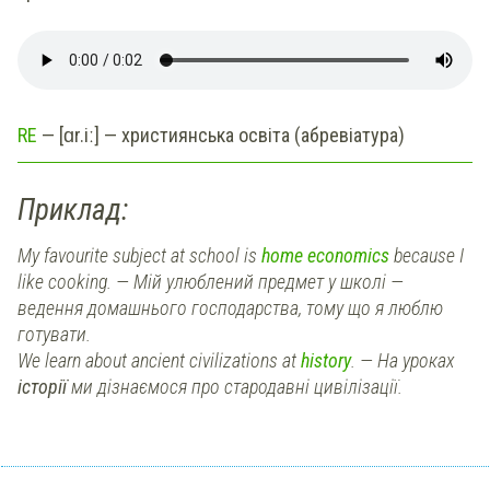
RE
— [ɑr.iː] — християнська освіта (абревіатура)
Приклад:
My favourite subject at school is
home economics
because I
like cooking. — Мій улюблений предмет у школі —
ведення домашнього господарства, тому що я люблю
готувати.
We learn about ancient civilizations at
history
. — На уроках
історії
ми дізнаємося про стародавні цивілізації.