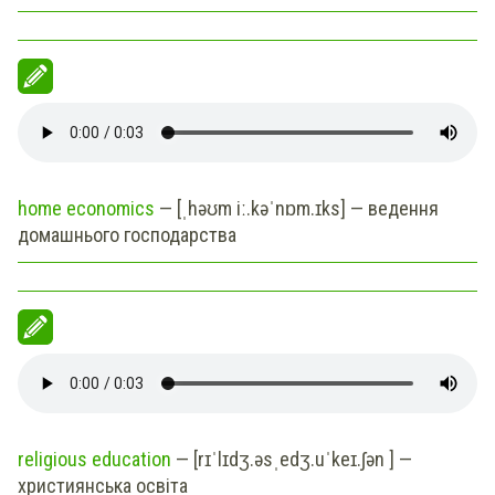
home economics
— [ˌhəʊm iː.kəˈnɒm.ɪks] — ведення
домашнього господарства
religious education
— [rɪˈlɪdʒ.əsˌedʒ.uˈkeɪ.ʃən ] —
християнська освіта