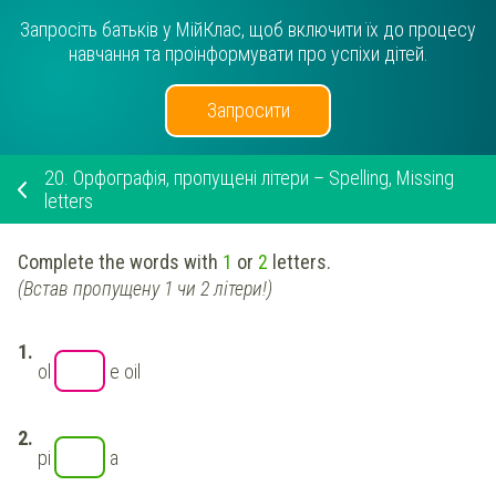
Запросіть батьків у МійКлас, щоб включити їх до процесу
навчання та проінформувати про успіхи дітей.
Запросити
20.
Орфографія, пропущені літери – Spelling, Missing
letters
Complete the words with
1
or
2
letters.
(Встав пропущену 1 чи 2 літери!)
ol
e oil
pi
a