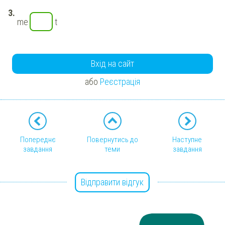
me
t
Вхід на сайт
або
Реєстрація
Попереднє
Повернутись до
Наступне
завдання
теми
завдання
Відправити відгук