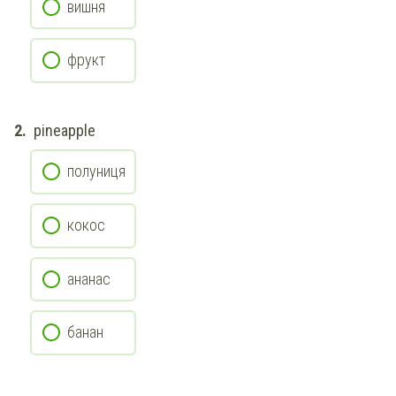
вишня
фрукт
pineapple
полуниця
кокос
ананас
банан