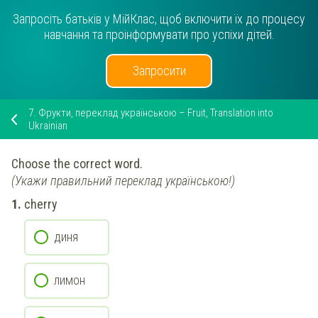
Запросіть батьків у МійКлас, щоб включити їх до процесу
навчання та проінформувати про успіхи дітей.
Запросити
7.
Фрукти, переклад українською – Fruit, Translation into
Ukrainian
Choose the correct word.
(Укажи правильний переклад українською!)
cherry
диня
лимон