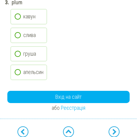
plum
кавун
слива
груша
апельсин
Вхід на сайт
або
Реєстрація