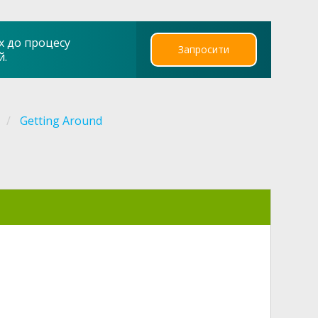
х до процесу
Запросити
й.
Getting Around