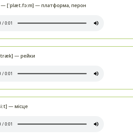
— [ˈplæt.fɔːm] — платформа, перон
træk] — рейки
iːt] — місце