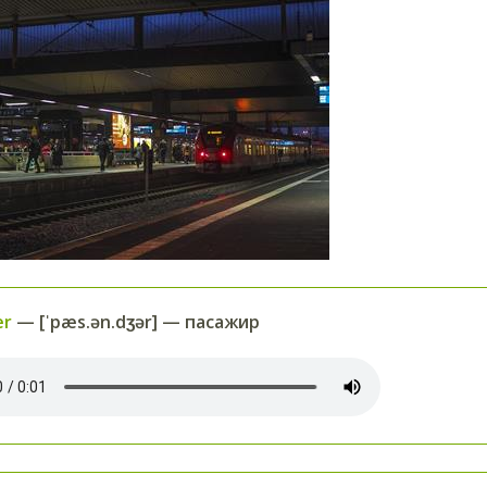
er
— [ˈpæs.ən.dʒər] — пасажир