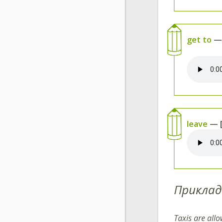
get to
— 
leave
— [
Приклад
Taxis are all