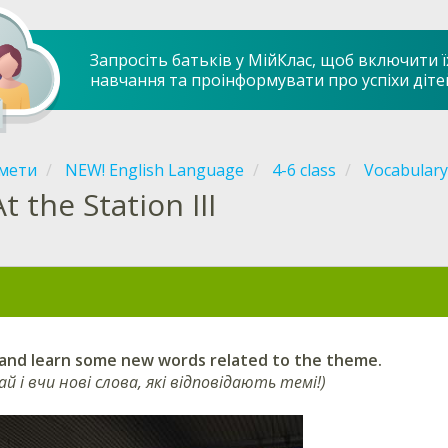
Запросіть батьків у МійКлас, щоб включити ї
навчання та проінформувати про успіхи діте
мети
NEW! English Language
4-6 class
Vocabulary
At the Station III
 and learn
some new words related to the theme.
ай і вчи нові слова, які відповідають темі!)