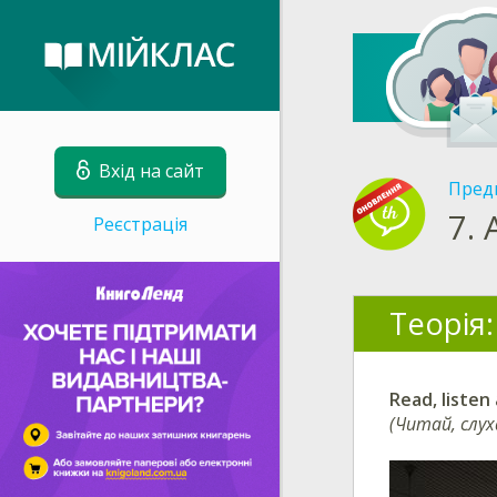
Вхід на сайт
Пред
7.
Реєстрація
Теорія:
Read, listen
(Читай, слух