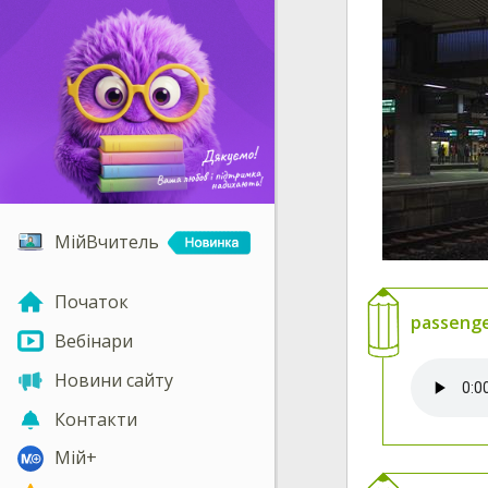
МійВчитель
Початок
passeng
Вебінари
Новини сайту
Контакти
Мій+