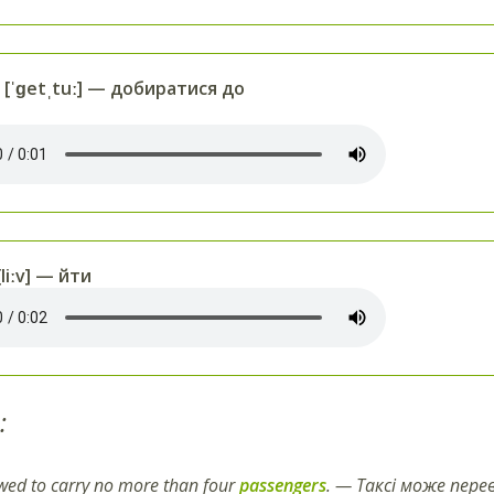
[ˈɡetˌtuː] — добиратися до
liːv] — йти
:
owed to carry no more than four
passengers
. — Таксі може пер