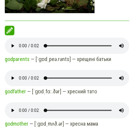
godparents
— [ˈɡɒdˌpeə.rənts] — хрещені батьки
godfather
— [ˈɡɒdˌfɑː.ðər] — хресний тато
godmother
—
[ˈɡɒdˌmʌð.ər] — хресна мама