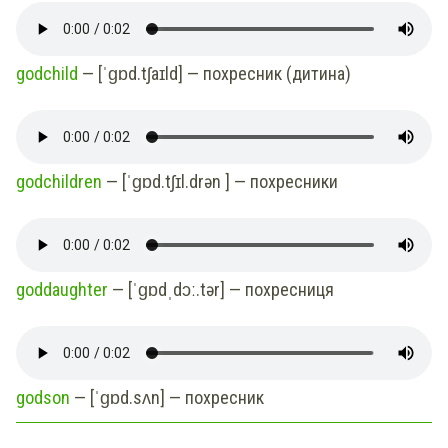
godchild
— [ˈɡɒd.tʃaɪld] — похресник (дитина)
godchildren
— [ˈɡɒd.tʃɪl.drən ] — похресники
goddaughter
— [ˈɡɒdˌdɔː.tər] — похресниця
godson
— [ˈɡɒd.sʌn] — похресник