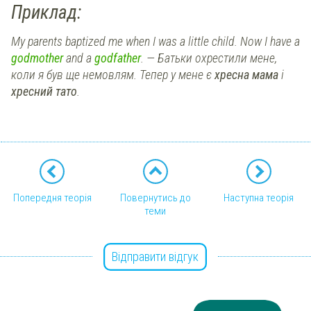
Приклад:
My parents baptized me when I was a little child. Now I have a
godmother
and a
godfather
. — Батьки охрестили мене,
коли я був ще немовлям. Тепер у мене є
хресна мама
і
хресний тато
.
Попередня теорія
Повернутись до
Наступна теорія
теми
Відправити відгук