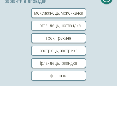
Варіанти відповідей:
мексиканець, мексиканка
Попереднє
Повернутись до
Наступне
шотландець, шотландка
завдання
теми
завдання
грек, грекиня
Відправити відгук
австрієць, австрійка
ірландець, ірландка
Copyright © 2026 «МійКлас»
фін, фінка