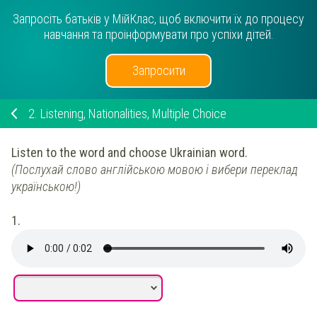
Запросіть батьків у МійКлас, щоб включити їх до процесу
навчання та проінформувати про успіхи дітей.
Запросити
2.
Listening, Nationalities, Multiple Choice
Listen to the word and choose Ukrainian word.
(
Послухай слово англійською мовою і вибери переклад
українською!
)
1.