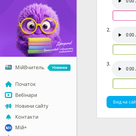
МійВчитель
Початок
Вебінари
Вхід на сай
Новини сайту
Контакти
Мій+