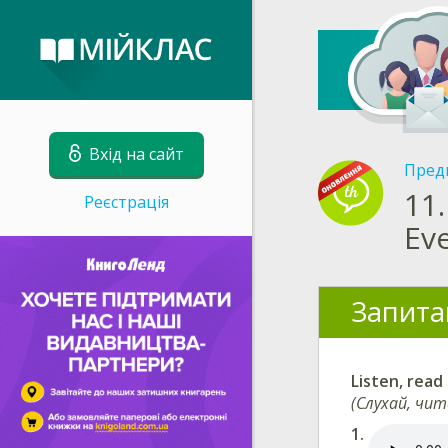
Вхід на сайт
Пред
11.
Реєстрація
Eve
Запита
Listen, read
(Слухай, чит