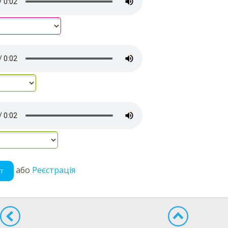
або
Реєстрація
т