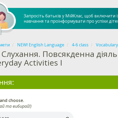
Запросіть батьків у МійКлас, щоб включити ї
навчання та проінформувати про успіхи діте
мети
NEW! English Language
4-6 class
Vocabulary
Слухання. Повсякденна діяльні
ryday Activities I
ння:
 and choose.
ай та вибирай!)