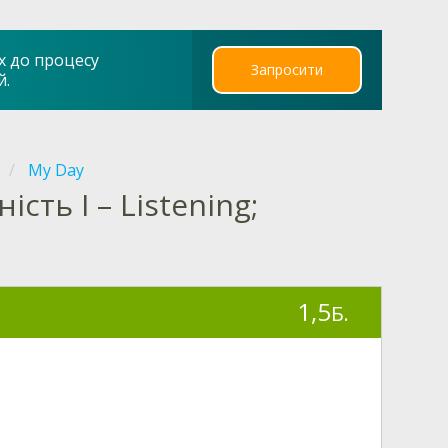
х до процесу
Запросити
й.
My Day
сть I – Listening;
1,5
Б.