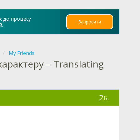
х до процесу
Запросити
й.
My Friends
арактеру – Translating
2
Б.