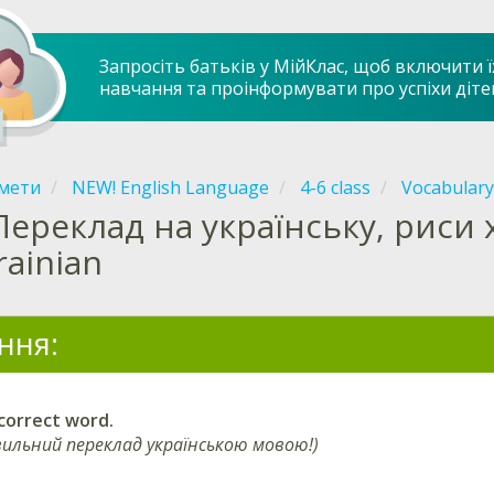
Запросіть батьків у МійКлас, щоб включити ї
навчання та проінформувати про успіхи діте
мети
NEW! English Language
4-6 class
Vocabulary
Переклад на українську, риси х
rainian
ння:
correct word.
вильний переклад українською мовою!)