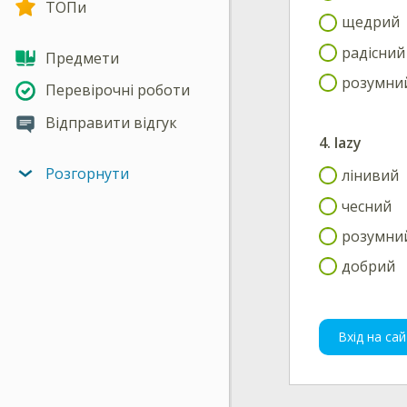
ТОПи
щедрий
радісний
Предмети
розумни
Перевірочні роботи
Відправити відгук
4.
lazy
Розгорнути
лінивий
чесний
розумни
добрий
Вхід на сай