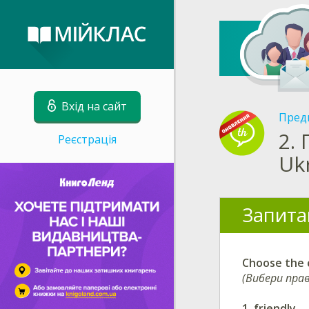
Вхід на сайт
Пред
2.
Реєстрація
Uk
Запита
Choose the 
(Вибери пра
1.
friendly