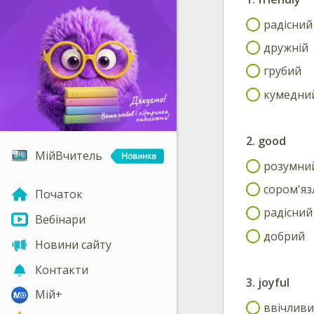
радісний
дружній
грубий
кумедни
2.
good
МійВчитель
розумни
сором'я
Початок
радісний
Вебінари
добрий
Новини сайту
Контакти
3.
joyful
Мій+
ввічлив