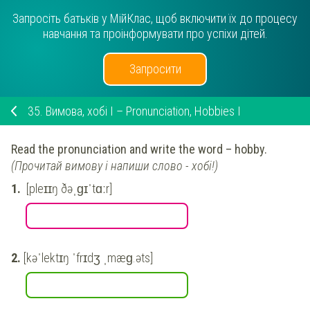
Запросіть батьків у МійКлас, щоб включити їх до процесу
навчання та проінформувати про успіхи дітей.
Запросити
35.
Вимова, хобі I – Pronunciation, Hobbies I
Read the pronunciation and write the word – hobby.
(Прочитай вимову і напиши слово - хобі!)
[pleɪɪŋ ðəˌɡɪˈtɑːr]
[kəˈlektɪŋ ˈfrɪdʒ ˌmæɡ.əts]