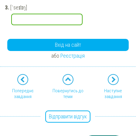
[ˈseɪlɪŋ]
Вхід на сайт
або
Реєстрація
Попереднє
Повернутись до
Наступне
завдання
теми
завдання
Відправити відгук