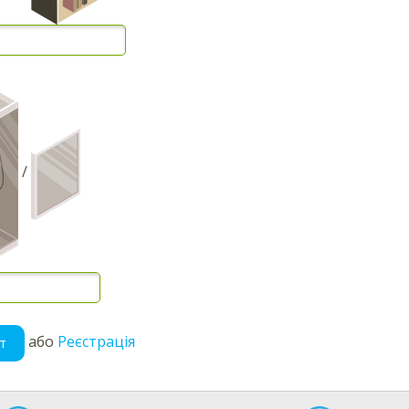
/
або
Реєстрація
т