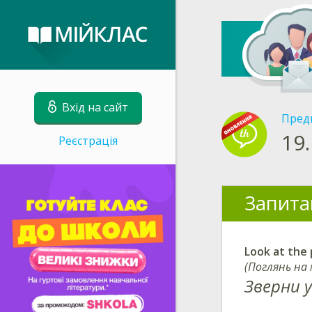
Вхід на сайт
Пред
19.
Реєстрація
Запита
Look at the 
(Поглянь на
Зверни у