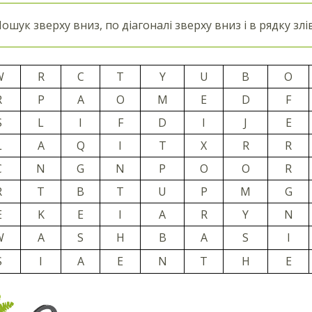
ошук зверху вниз, по діагоналі зверху вниз і в рядку зл
W
R
C
T
Y
U
B
O
R
P
A
O
M
E
D
F
S
L
I
F
D
I
J
E
L
A
Q
I
T
X
R
R
C
N
G
N
P
O
O
R
R
T
B
T
U
P
M
G
E
K
E
I
A
R
Y
N
W
A
S
H
B
A
S
I
S
I
A
E
N
T
H
E