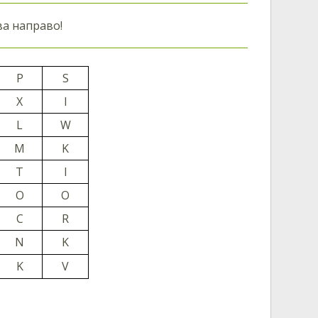
іва направо
!
P
S
X
I
L
W
M
K
T
I
O
O
C
R
N
K
K
V