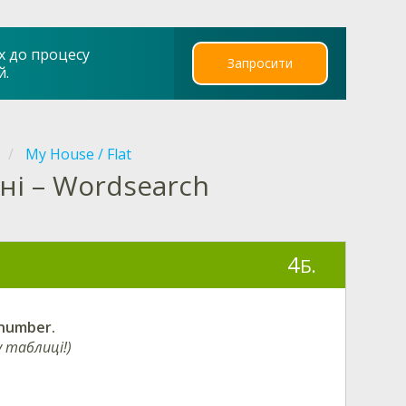
х до процесу
Запросити
й.
My House / Flat
ьні – Wordsearch
4
Б.
 number.
 таблиці!)