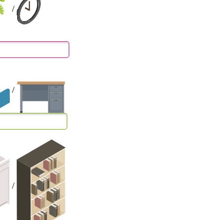
/
/
/