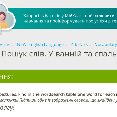
Запросіть батьків у МійКлас, щоб включити ї
навчання та проінформувати про успіхи діте
мети
NEW! English Language
4-6 class
Vocabulary
Пошук слів. У ванній та спал
ння:
pictures. Find in the wordsearch table one word for each
 малюнки! Підпиши одне із зображень словом, що знайдеш у
вагу!