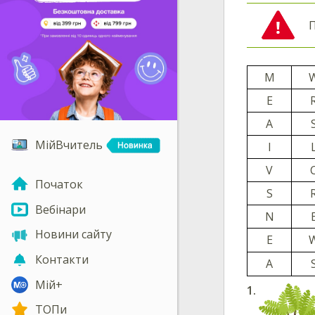
П
M
E
A
МійВчитель
I
V
Початок
S
Вебінари
N
Новини сайту
E
Контакти
A
Мій+
ТОПи