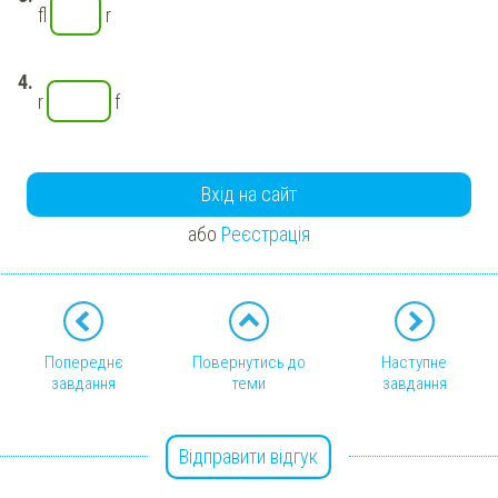
fl
r
r
f
Вхід на сайт
або
Реєстрація
Попереднє
Повернутись до
Наступне
завдання
теми
завдання
Відправити відгук