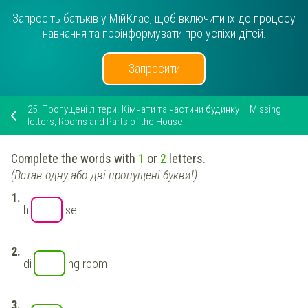
Запросіть батьків у МійКлас, щоб включити їх до процесу
навчання та проінформувати про успіхи дітей.
Запросити
25.
Пропущені літери. Кімнати та частини будинку – Missing
letters, Rooms and Parts of the House
Complete the words with
1
or
2
letters.
(Встав одну або дві пропущені букви!)
h
se
di
ng room