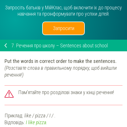
Запросіть батьків у МійКлас, щоб включити їх до процесу
навчання та проінформувати про успіхи дітей.
Запросити
7.
Речення про школу – Sentences about school
Put the words in correct order to make the sentences.
(Розставте слова в правильному порядку, щоб вийшли
речення!)
Пам'ятайте про розділові знаки у кінці речення!
Приклад:
like / pizza / I / .
Відповідь:
I like pizza.