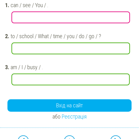
can / see / You / .
to / school / What / time / you / do / go / ?
am / I / busy / .
Вхід на сайт
або
Реєстрація