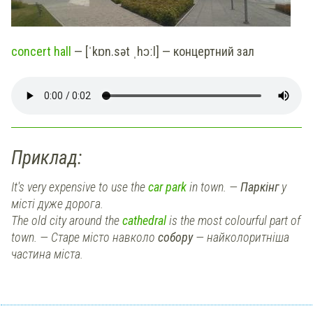
concert hall
— [ˈkɒn.sət ˌhɔːl] — концертний зал
Приклад:
It's very expensive to use the
car park
in town. —
Паркінг
у
місті дуже дорога.
The old city around the
cathedral
is the most colourful part of
town. — Старе місто навколо
собору
— найколоритніша
частина міста.