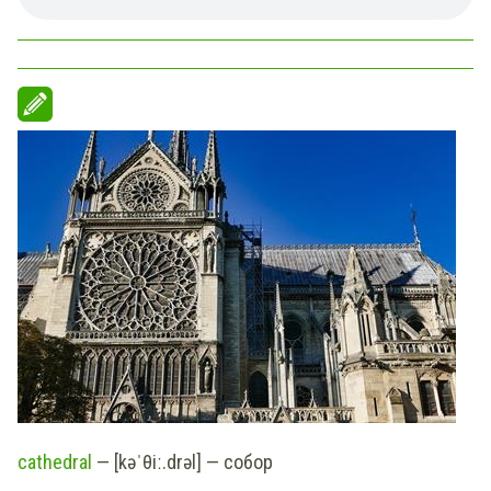
cathedral
— [kəˈθiː.drəl] — собор