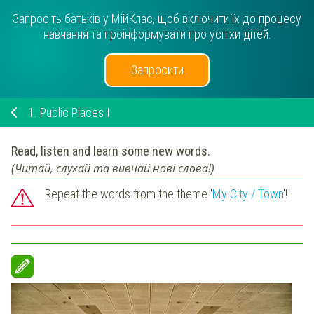
Запросіть батьків у МійКлас, щоб включити їх до процесу
навчання та проінформувати про успіхи дітей.
Запросити
1.
Public Places I
Read, listen and learn
some new words.
(Читай, слухай та вивчай нові слова!)
Repeat the words from the theme '
My City / Town
'!