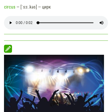
circus
— [ˈsɜː.kəs] — цирк