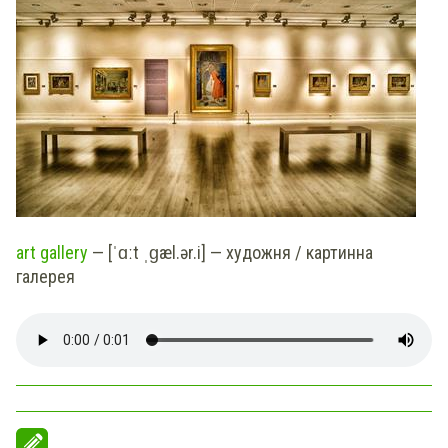
art gallery
— [ˈɑːt ˌɡæl.ər.i] — художня / картинна
галерея