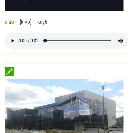
club
— [klʌb] — клуб