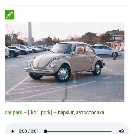
car park
— [ˈkɑː ˌpɑːk] — паркінг, автостоянка