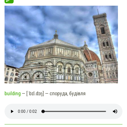
building
— [ˈbɪl.dɪŋ] — споруда, будівля