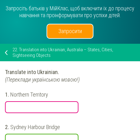
Запросіть батьків у МійКлас, щоб включити їх до процесу
навчання та проінформувати про успіхи дітей.
Запросити
22.
Translation into Ukrainian, Australia – States, Cities,
Sightseeing Objects
Translate into Ukrainian.
(Переклади українською мовою!)
1.
Northern Territory
2.
Sydney Harbour Bridge