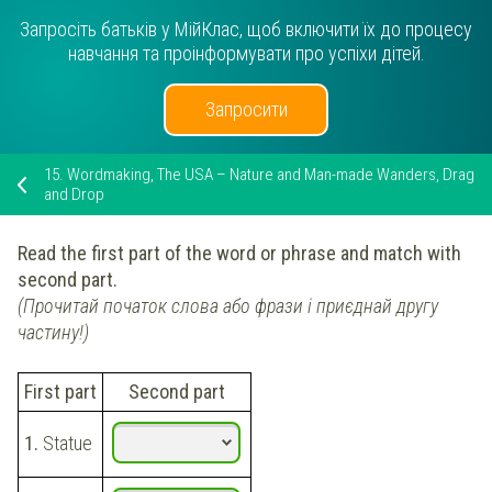
Запросіть батьків у МійКлас, щоб включити їх до процесу
навчання та проінформувати про успіхи дітей.
Запросити
15.
Wordmaking, The USA – Nature and Man-made Wanders, Drag
and Drop
Read the first part of the word or phrase and match with
second part.
(Прочитай початок слова або фрази і приєднай другу
частину!)
First part
Second part
1.
Statue