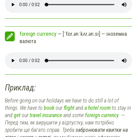
foreign currency
— [ˈfɒr.ənˈkʌr.ən.si] — іноземна
валюта
Приклад:
Before going on our holidays we have to do still a lot of
things. We have to
book
our
flight
and
a hotel room
to stay in
and
get
our
travel insurance
and some
foreign currency
. —
Перед тим, як вирушити у відпустку, нам потрібно
зробити ще багато справ. Треба
забронювати квитки на