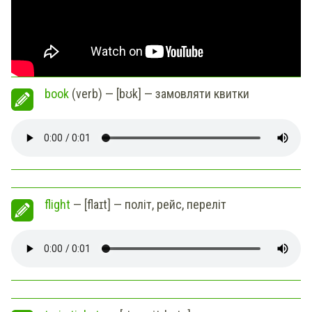
book
(verb) — [bʊk] — замовляти квитки
flight
— [flaɪt] — політ, рейс, переліт