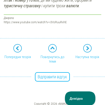
літак
і
номер
у
готелі
, де ми будемо жити, оформити
туристичну страховку
і купити трохи
валюти
.
Джерела:
https://www.youtube.com/watch?v=i3VsRuuRxhE
Попередня теорія
Повернутись до
Наступна теорія
теми
Відправити відгук
Copyright © 2026 «МійКлас»