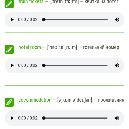
train tickets
— [ˌtreɪnˈtɪk.ɪts] — квитки на потяг
hotel room
— [ˈhəʊˈtelˌruːm] — готельний номер
accommodation
— [əˌkɒm.əˈdeɪ.ʃən] — проживання