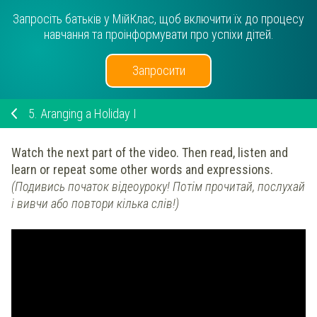
Запросіть батьків у МійКлас, щоб включити їх до процесу
навчання та проінформувати про успіхи дітей.
Запросити
5.
Aranging a Holiday I
Watch the next part of the video. Then read, listen and
learn or repeat
some other words and expressions.
(Подивись початок відеоуроку! Потім прочитай, послухай
і вивчи або повтори кілька слів!)