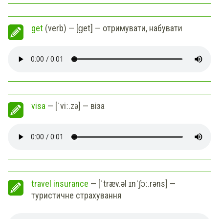
get
(verb) — [ɡet] — отримувати, набувати
visa
— [ˈviː.zə] — віза
travel insurance
— [ˈtræv.əl ɪnˈʃɔː.rəns] —
туристичне страхування