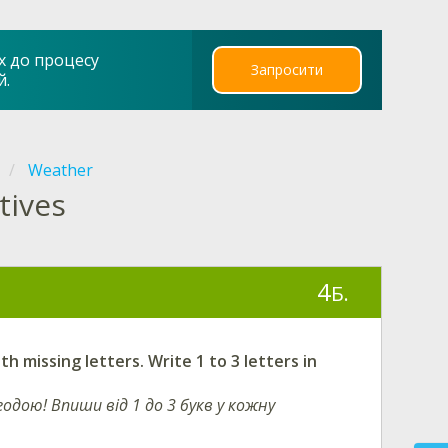
х до процесу
Запросити
й.
Weather
tives
4
Б.
ith missing
letters. Write 1 to 3 letters in
одою! Впиши від 1 до 3 букв у кожну