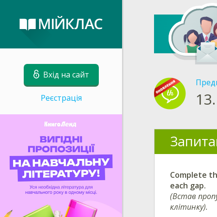
Вхід на сайт
Пред
13.
Реєстрація
Запита
Complete the
each gap.
(Встав пропу
клітинку).