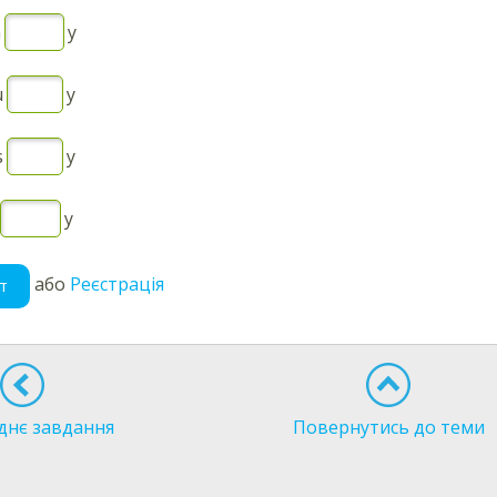
n
y
u
y
s
y
y
або
Реєстрація
т
днє завдання
Повернутись до теми