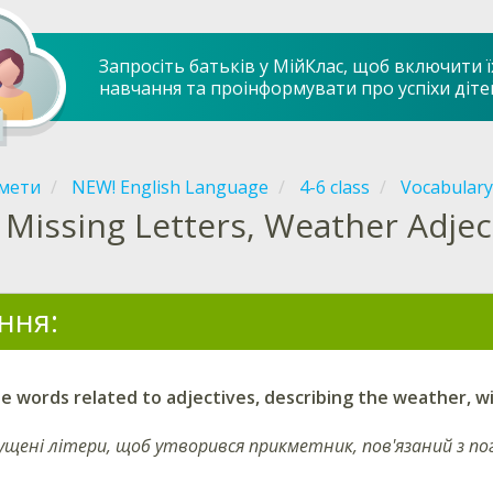
Запросіть батьків у МійКлас, щоб включити ї
навчання та проінформувати про успіхи діте
мети
NEW! English Language
4-6 class
Vocabulary
Missing Letters, Weather Adjec
ння:
 words related to adjectives, describing the weather, w
щені літери, щоб утворився прикметник, пов'язаний з пог