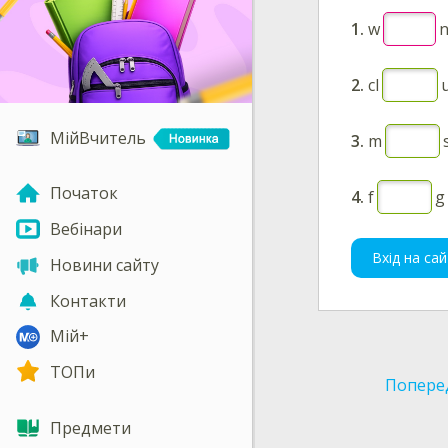
1.
w
2.
cl
МійВчитель
3.
m
Початок
4.
f
g
Вебінари
Вхід на сай
Новини сайту
Контакти
Мій+
ТОПи
Попере
Предмети