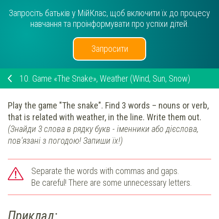
Запросіть батьків у МійКлас, щоб включити їх до процесу
навчання та проінформувати про успіхи дітей.
Запросити
10.
Game «The Snake», Weather (Wind, Sun, Snow)
Play the game "The snake". Find 3 words – nouns or verb,
that is related with weather,
in the line
. Write them out.
(Знайди 3 слова в рядку букв - іменники або дієслова,
пов'язані з погодою! Запиши їх!)
Separate the words with commas and gaps.
Be careful! There are some unnecessary letters.
Приклад: