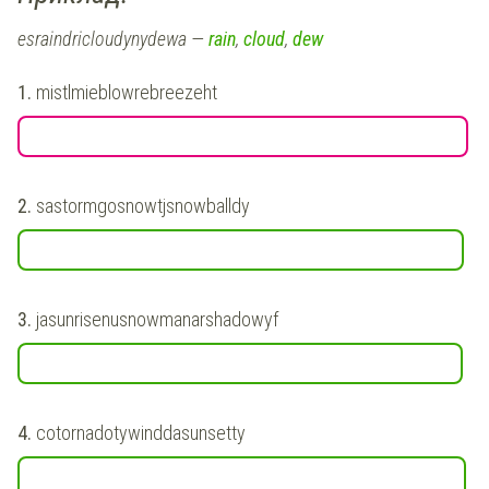
esraindricloudynydewa —
rain
,
cloud
,
dew
1.
mistlmieblowrebreezeht
2.
sastormgosnowtjsnowballdy
3.
jasunrisenusnowmanarshadowyf
4.
cotornadotywinddasunsetty