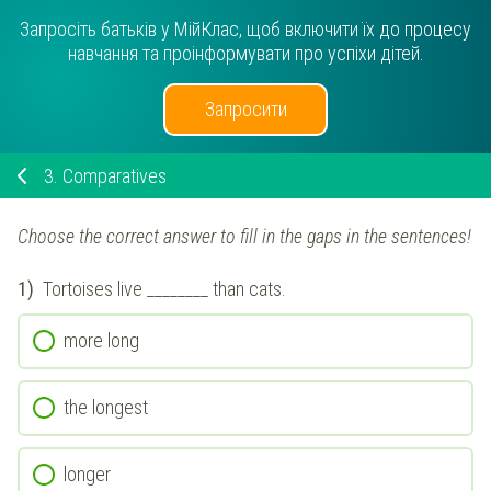
Запросіть батьків у МійКлас, щоб включити їх до процесу
навчання та проінформувати про успіхи дітей.
Запросити
3.
Comparatives
Choose the correct answer to fill in the gaps in the sentences!
1)
Tortoises live ________ than cats.
more long
the longest
longer