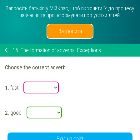
Запросіть батьків у МійКлас, щоб включити їх до процесу
навчання та проінформувати про успіхи дітей.
Запросити
15.
The formation of adverbs. Exceptions I
Choose the correct adverb.
1.
fast
-
2.
good
-
Вхід на сайт