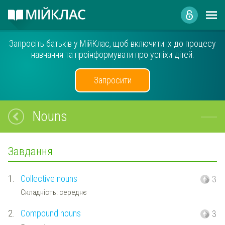
Запросіть батьків у МійКлас, щоб включити їх до процесу
навчання та проінформувати про успіхи дітей.
Запросити
Nouns
Завдання
1.
Collective nouns
3
Складність: середнє
2.
Compound nouns
3