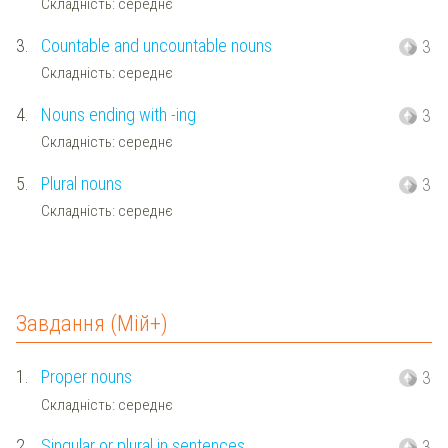
Складність: середнє
3.
Countable and uncountable nouns
3
Складність: середнє
4.
Nouns ending with -ing
3
Складність: середнє
5.
Plural nouns
3
Складність: середнє
Завдання (Мій+)
1.
Proper nouns
3
Складність: середнє
2.
Singular or plural in sentences
3