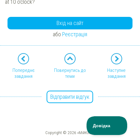
at 10 o'clock
?
Вхід на сайт
або
Реєстрація
Попереднє
Повернутись до
Наступне
завдання
теми
завдання
Відправити відгук
Copyright © 2026 «МійКлас»