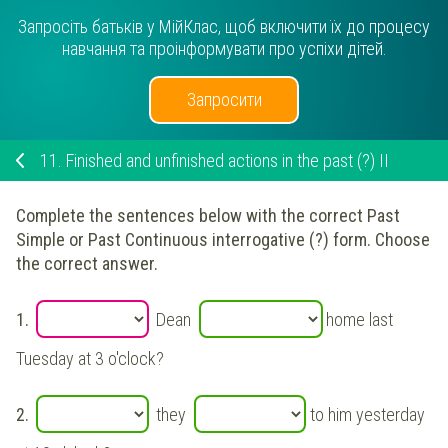
Запросіть батьків у МійКлас, щоб включити їх до процесу
навчання та проінформувати про успіхи дітей.
Запросити
11.
Finished and unfinished actions in the past (?) II
Complete the sentences below with the correct Past
Simple or Past Continuous interrogative (?)
form. Choose
the correct answer.
1.
Dean
home last
Tuesday at 3 o'clock
?
2.
they
to him yesterday