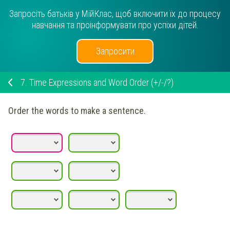
Запросіть батьків у МійКлас, щоб включити їх до процесу
навчання та проінформувати про успіхи дітей.
Запросити
7.
Time Expressions and Word Order (+/-/?)
Order the words to make a sentence.