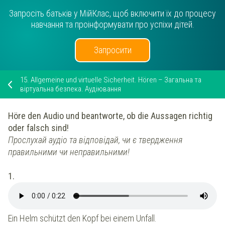
Запросіть батьків у МійКлас, щоб включити їх до процесу
навчання та проінформувати про успіхи дітей.
Запросити
15.
Allgemeine und virtuelle Sicherheit. Hören – Загальна та
віртуальна безпека. Аудіювання
Höre den Audio und beantworte, ob die Aussagen richtig
oder falsch sind!
Прослухай аудіо та відповідай, чи є твердження
правильними чи неправильними!
1.
Ein Helm schützt den Kopf bei einem Unfall.