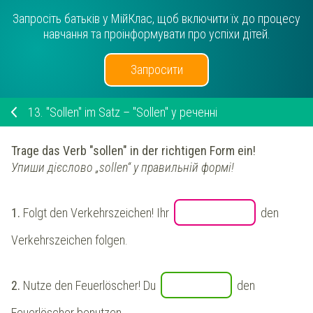
Запросіть батьків у МійКлас, щоб включити їх до процесу
навчання та проінформувати про успіхи дітей.
Запросити
13.
"Sollen" im Satz – "Sollen" у реченні
Trage das Verb "sollen" in der richtigen Form ein!
Упиши дієслово „sollen“ у правильній формі!
1.
Folgt den Verkehrszeichen! Ihr
den
Verkehrszeichen folgen.
2.
Nutze den Feuerlöscher! Du
den
Feuerlöscher benutzen.