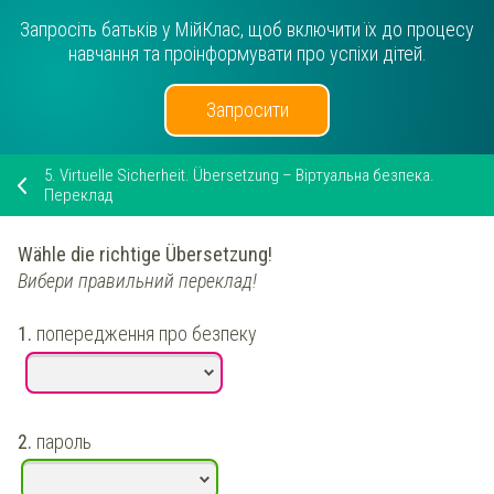
Запросіть батьків у МійКлас, щоб включити їх до процесу
навчання та проінформувати про успіхи дітей.
Запросити
5.
Virtuelle Sicherheit. Übersetzung – Віртуальна безпека.
Переклад
Wähle die richtige Übersetzung!
Вибери правильний переклад!
1.
попередження про безпеку
2.
пароль