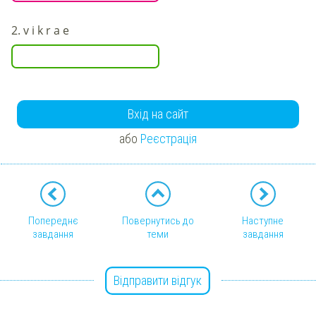
2.
v i k r a e
Вхід на сайт
або
Реєстрація
Попереднє
Повернутись до
Наступне
завдання
теми
завдання
Відправити відгук