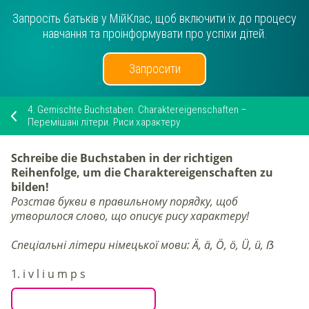
Запросіть батьків у МійКлас, щоб включити їх до процесу
навчання та проінформувати про успіхи дітей.
Запросити
4.
Gemischte Buchstaben. Charaktereigenschaften –
Перемішані літери. Риси характеру
Schreibe die Buchstaben in der richtigen
Reihenfolge, um die Charaktereigenschaften zu
bilden!
Розстав букви в правильному порядку, щоб
утворилося слово, що описує рису характеру!
Спеціальні літери німецької мови: Ä, ä, Ö, ö, Ü, ü, ẞ
1.
i v l i u m p s