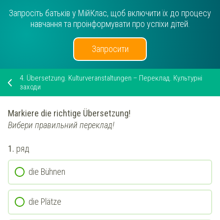
Запросіть батьків у МійКлас, щоб включити їх до процесу
навчання та проінформувати про успіхи дітей.
Запросити
4.
Übersetzung. Kulturveranstaltungen – Переклад. Культурні
заходи
Markiere die richtige Übersetzung!
Вибери правильний переклад!
1.
ряд
die Bühnen
die Plätze