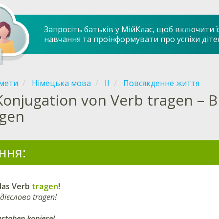
Запросіть батьків у МійКлас, щоб включити ї
навчання та проінформувати про успіхи діте
мети
Німецька мова
ІI
Повсякденне життя
Konjugation von Verb tragen –
agen
ння:
das Verb
tragen
!
дієслово tragen!
hstaben kopiere!