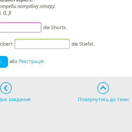
потреби потрібну літеру.
ü, ẞ, ß
die Shorts.
Robert
die Stiefel.
або
Реєстрація
т
днє завдання
Повернутись до теми