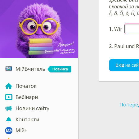
Скопіюй за 
Ä, ä, Ö, ö, Ü, 
1.
Wir
2.
Paul und 
Вхід на сай
МійВчитель
Початок
Вебінари
Попере
Новини сайту
Контакти
Мій+