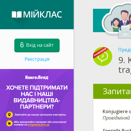
Вхід на сайт
Пред
9.
Реєстрація
tr
Запита
Konjugiere 
Провідміняй 
Spezielle Buc