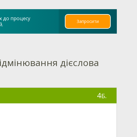
х до процесу
Запросити
й.
 Відмінювання дієслова
4
Б.