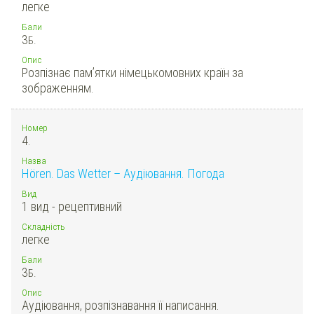
легке
Бали
3
Б.
Опис
Розпізнає пам’ятки німецькомовних країн за
зображенням.
Номер
4.
Назва
Hören. Das Wetter – Аудіювання. Погода
Вид
1 вид - рецептивний
Складність
легке
Бали
3
Б.
Опис
Аудіювання, розпізнавання її написання.