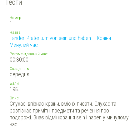
Тести
Номер
1.
Назва
Länder. Präteritum von sein und haben – Країни.
Минулий час
Рекомендований час:
00:30:00
Складність
середнє
Бали
19
Б.
Опис
Слухає, впізнає країни, вміє їх писати. Слухає та
розпізнає примітні предмети та речення про
подорожі. Знає відмінювання sein і haben у минулому
часі.