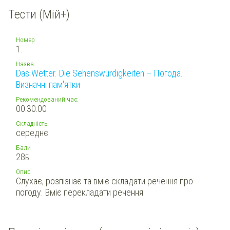
Тести (Мій+)
Номер
1.
Назва
Das Wetter. Die Sehenswürdigkeiten – Погода.
Визначні пам'ятки
Рекомендований час:
00:30:00
Складність
середнє
Бали
28
Б.
Опис
Слухає, розпізнає та вміє складати речення про
погоду. Вміє перекладати речення.