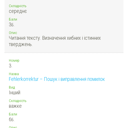
Складність
середнє
Бали
3
Б.
Опис
Читання тексту. Визначення хибних і істинних
тверджень.
Номер
3.
Назва
Fehlerkorrektur – Пошук і виправлення помилок
Вид
Інший
Складність
важке
Бали
6
Б.
Опис