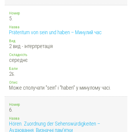
Номер
5.
Назва
Präteritum von sein und haben – Минулий час
Вид
2 вид - інтерпретація
Складність
середнє
Бали
2
Б.
Опис
Може сполучати "sein" і "haben" у минулому часі.
Номер
6.
Назва
Hören. Zuordnung der Sehenswürdigkeiten –
Аудіювання. Визначні пам'ятки