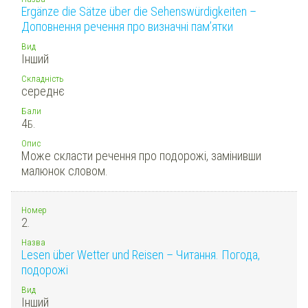
Ergänze die Sätze über die Sehenswürdigkeiten –
Доповнення речення про визначні пам’ятки
Вид
Інший
Складність
середнє
Бали
4
Б.
Опис
Може скласти речення про подорожі, замінивши
малюнок словом.
Номер
2.
Назва
Lesen über Wetter und Reisen – Читання. Погода,
подорожі
Вид
Інший