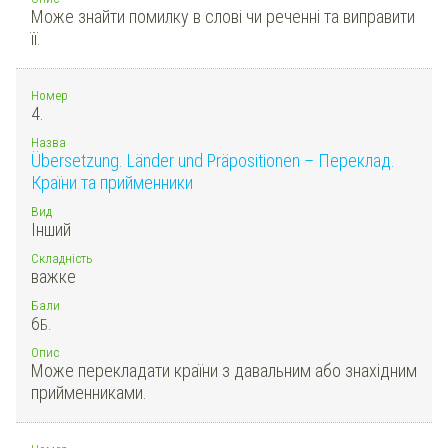
Може знайти помилку в слові чи реченні та виправити
її.
Номер
4.
Назва
Übersetzung. Länder und Präpositionen – Переклад.
Країни та прийменники
Вид
Інший
Складність
важке
Бали
6
Б.
Опис
Може перекладати країни з давальним або знахідним
прийменниками.