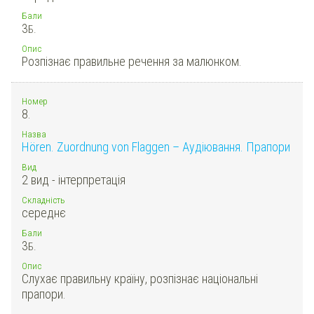
Бали
3
Б.
Опис
Розпізнає правильне речення за малюнком.
Номер
8.
Назва
Hören. Zuordnung von Flaggen – Аудіювання. Прапори
Вид
2 вид - інтерпретація
Складність
середнє
Бали
3
Б.
Опис
Слухає правильну країну, розпізнає національні
прапори.