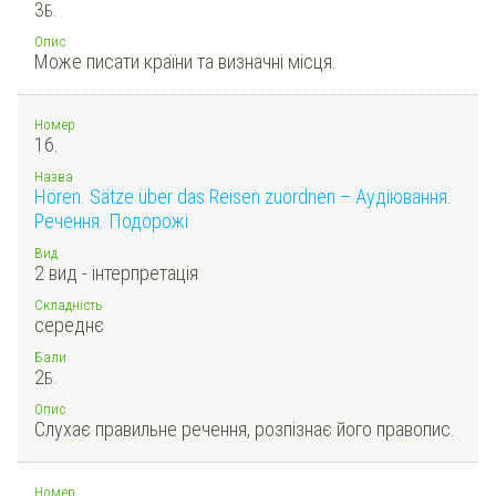
3
Б.
Опис
Може писати країни та визначні місця.
Номер
16.
Назва
Hören. Sätze über das Reisen zuordnen – Аудіювання.
Речення. Подорожі
Вид
2 вид - інтерпретація
Складність
середнє
Бали
2
Б.
Опис
Слухає правильне речення, розпізнає його правопис.
Номер