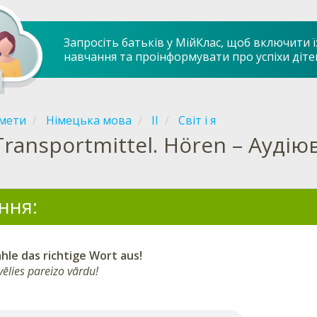
Запросіть батьків у МійКлас, щоб включити ї
навчання та проінформувати про успіхи діте
мети
Німецька мова
ІI
Світ і я
Transportmittel. Hören – Ауді
ння:
le das richtige Wort aus!
vēlies pareizo vārdu!