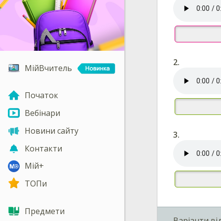
2.
МійВчитель
Початок
Вебінари
Новини сайту
3.
Контакти
Мій+
ТОПи
Предмети
Варіанти ві