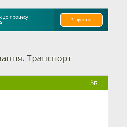
х до процесу
Запросити
й.
ювання. Транспорт
3
Б.