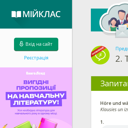
Вхід на сайт
Пред
2.
Реєстрація
Запита
Höre und wäh
Klausies un iz
1.