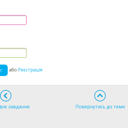
або
Реєстрація
т
днє завдання
Повернутись до теми