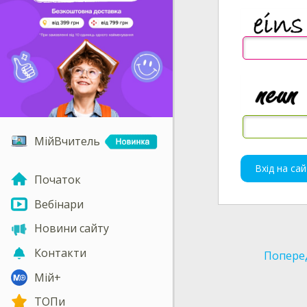
МійВчитель
Вхід на сай
Початок
Вебінари
Новини сайту
Контакти
Попере
Мій+
ТОПи