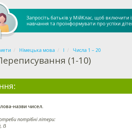
Запросіть батьків у МійКлас, щоб включити ї
навчання та проінформувати про успіхи діте
мети
Німецька мова
І
Числа 1 – 20
Переписування (1-10)
ння:
лова-назви чисел.
потреби потрібні літери:
ü, ẞ