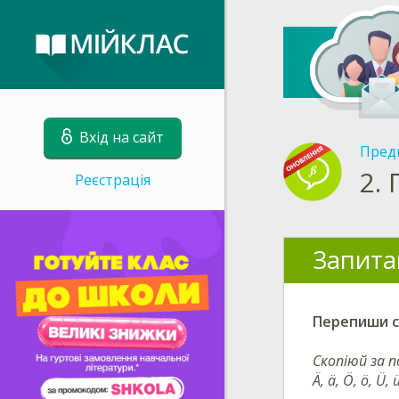
Вхід на сайт
Пред
2.
Реєстрація
Запита
Перепиши с
Скопіюй за 
Ä, ä, Ö, ö, Ü, 