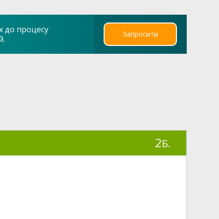
х до процесу
Запросити
й.
2
Б.