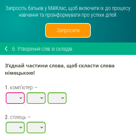
Запросіть батьків у МійКлас, щоб включити їх до процесу
навчання та проінформувати про успіхи дітей.
Запросити
6.
Утворення слів зі складів
З’єднай частини слова, щоб скласти слова
німецькою!
1.
комп'ютер
—
2.
стілець
—